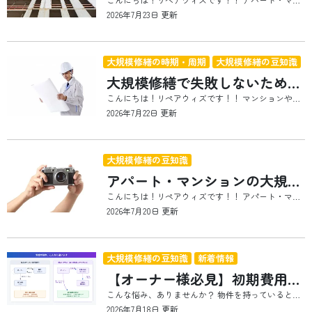
2026年7月23日 更新
大規模修繕の時期・周期
大規模修繕の豆知識
大規模修繕で失敗しないために知っておきたい5つのポイント｜工事期間・見積もり・修繕周期・流れ・費用を徹底解説
こんにちは！リペアウィズです！！ マンションやアパートは年月の経過とともに、外壁や屋上、防水層、シーリング材、鉄部などが少しずつ劣化していきます。建物の安全性や資産価値を維持するためには、適切なタイミングで大規模修繕を行うことが欠かせません。 しかし、初めて大規模修繕を検討するオーナー様や管理組合様の中には、「いつ工事をすればいいのかわからない」「工事期間はどれくらいかかるのか」「見積もりは何社くらいから取ればいいのか」といった疑問や不安を抱えている方も多いのではないでしょうか。 大規模修繕は数百万円から数千万円、建物によっては1億円を超えることもある大きな工事です。そのため、施工会社に任せきりにするのではなく、工事の流れや見積もりの見方、修繕の適切な時期など、基本的な知識を知っておくことが、失敗しない大規模修繕につながります。 また、近年は建築資材や人件費の高騰により、以前よりも工事費が上昇する傾向があります。限られた修繕積立金を有効に活用するためにも、建物の状態を正しく把握し、本当に必要な工事を適切な時期に実施することが重要です。 この記事では、大規模修繕を検討しているオーナー様や管理組合様に向けて、工事期間・見積もりのポイント・修繕周期・工事の流れなど知っておきたいポイントをわかりやすくご紹介します。 さらに詳しい内容については関連記事でも詳しくご紹介しています。大規模修繕を成功させるための基礎知識として、ぜひ最後までご覧ください。 大規模修繕の工事期間はどれくらい？着工までの流れも知って計画的に進めよう 大規模修繕を検討する際、多くのオーナー様や管理組合様が最初に気になるのが「工事期間はどれくらいかかるのか」という点です。 工事中は足場が設置され、外壁塗装や防水工事、シーリング工事などが行われるため、入居者様の日常生活にも少なからず影響があります。そのため、事前に工期の目安を把握し、余裕を持ったスケジュールを立てることが、大規模修繕を成功させる第一歩となります。 しかし、大規模修繕で知っておきたいのは、「工事期間＝着工から完成までの期間」だけではないということです。実際には、建物診断や修繕計画の作成、施工会社の選定、住民説明会など、多くの準備工程が必要となります。 工事よりも時間がかかる「準備期間」 「工事は数か月で終わる」と聞くと、すぐに始められると思われる方も少なくありません。しかし実際には、工事開始までに半年から1年以上かけて準備を進めるケースも多くあります。 まずは建物の劣化状況を調査し、本当に修繕が必要な箇所を確認します。その結果をもとに修繕計画を作成し、予算を検討したうえで施工会社を選定します。さらに、見積もり内容を比較・検討し、管理組合やオーナー様の合意形成を経て契約を締結します。 工事が始まる前には、入居者様への説明会や工事スケジュールの周知も必要です。こうした工程を丁寧に進めることで、工事中のトラブルや認識の違いを防ぐことができます。 建物の規模によって工事期間は変わる 実際の工事期間は、建物の規模や修繕内容によって大きく異なります。 例えば、50戸未満の小規模マンションやアパートでは、外壁塗装や防水工事を中心とした修繕であれば約1〜3か月程度が一般的です。 50〜100戸程度の中規模マンションになると、施工範囲も広くなるため、約3〜6か月程度かかるケースが多くなります。 さらに100戸を超える大規模マンションでは、足場の設置範囲や施工箇所も増えることから、半年から1年以上に及ぶことも珍しくありません。 また、同じ戸数でも建物の形状や階数、外壁材の種類、タイル補修の数量、防水工事の範囲、設備更新の有無などによって工期は変動します。そのため、「○戸だから○か月」と一律に判断することはできません。 工期が延びる原因とは 大規模修繕では、当初の予定より工期が延びることもあります。 代表的な理由として挙げられるのが、天候の影響です。外壁塗装や防水工事は雨の日には施工できない工程が多く、梅雨や台風シーズンには予定どおり進まないことがあります。 また、工事が始まってから新たな劣化が見つかるケースも少なくありません。外壁を補修するために足場を設置した結果、タイルの浮きやコンクリートのひび割れ、鉄筋の腐食など、事前調査では確認できなかった不具合が発見されることがあります。 こうした追加補修は建物の安全性を守るために重要ですが、その分工期や費用が増える可能性があります。 入居者様への配慮も工事成功のポイント 工事期間中は、足場や飛散防止シートによって日当たりや眺望が変わるほか、高圧洗浄や電動工具による騒音、塗料の臭いなどが発生することがあります。 また、ベランダが一時的に使用できなくなったり、洗濯物を外に干せない日があったりするため、入居者様にとっては少なからずストレスとなります。 こうした負担を少しでも軽減するためには、工事内容や工程を事前に丁寧に説明し、変更があれば速やかに周知することが大切です。工事会社・管理会社・管理組合が連携し、情報共有を徹底することで、クレームやトラブルの防止にもつながります。 工事期間を正しく理解することが成功への第一歩 大規模修繕は、「工事を始めれば終わる」ものではありません。建物診断から計画、施工会社選び、入居者様への説明までを含めた一連の流れを理解し、余裕を持って準備を進めることが成功のポイントです。 また、工期を短くすることだけを優先すると、十分な下地補修が行われなかったり、品質が低下したりする恐れもあります。適切な工程管理と品質管理を行いながら、安全で長持ちする修繕工事を実施することが重要です。 工事期間の目安や建物規模ごとの違い、着工までの詳しい流れについては、下記の記事でさらに詳しく解説しています。ぜひあわせてご覧ください。
2026年7月22日 更新
大規模修繕の豆知識
アパート・マンションの大規模修繕で知っておきたい重要ポイントをまとめて解説
こんにちは！リペアウィズです！！ アパート・マンションを所有している大家さんの中には、「大規模修繕は何から準備すればいいのか分からない」「工事中に入居者とのトラブルが起きないか心配」「修繕工事を成功させるためのポイントを知りたい」と考えている方も多いのではないでしょうか。 大規模修繕は、建物の外観をきれいにするだけではありません。外壁塗装や防水工事によって建物の防水性能を維持し、雨漏りや劣化を防ぐことで、建物の寿命を延ばす大切な役割があります。また、適切なタイミングで修繕を行うことで、将来的に大きな修繕費用が発生するリスクを抑えられる可能性もあります。 しかし、大規模修繕を成功させるためには、工事内容だけを理解していればよいというわけではありません。施工品質を確認するための工事写真の見方や、工事中に発生する騒音への配慮、建物の維持管理費を抑える設備更新、さらには住民説明会の進め方など、事前に知っておきたいポイントが数多くあります。 これらを理解しないまま工事を進めると、「思っていた工事内容と違った」「入居者からクレームが増えてしまった」「もっと効率的な工事方法があった」と後悔してしまうことも少なくありません。 そこで今回は、大規模修繕を検討している大家さんへ向けて、特に知っておきたい4つのポイントをまとめて解説します。 この記事では、 ・工事写真が必要な理由 ・工事中の騒音と対策 ・共用灯LED化のメリット ・住民説明会で伝えるべき内容 について概要をご紹介します。 それぞれのテーマには、さらに詳しく解説した個別記事もありますので、気になる内容はぜひあわせてご覧ください。 この記事は、アパート・マンションの経営でお困りの大家さんに読んでいただきたいです。 工事写真はなぜ必要？手抜き工事を防ぐチェック方法 大規模修繕では、工事が完了すると見えなくなってしまう施工箇所が数多くあります。 例えば、外壁の下地補修やシーリング工事、防水層の施工などは、仕上げ材によって隠れてしまうため、完成後に正しく施工されたかどうかを確認することは簡単ではありません。そのため、大規模修繕では工事写真を残すことが非常に重要になります。 工事写真は、単なる工事記録ではなく、「どのような材料を使用し、どのような工程で施工が行われたのか」を確認するための重要な資料です。施工会社が適切な工程で工事を進めていることを確認できるだけでなく、施工後に万が一不具合が発生した際の確認資料としても役立ちます。 また、工事写真が残されていることで、施工内容の透明性が高まり、オーナー様も安心して工事を任せることができます。管理会社や入居者へ工事内容を説明する際にも、写真があることで工事の進捗や施工内容を分かりやすく伝えられるため、安心感につながります。 さらに、工事写真は品質管理にも欠かせません。例えば、下地補修が適切に行われているか、塗装が決められた回数で施工されているか、防水工事が仕様どおりに施工されているかなどを、工程ごとの写真で確認することができます。 工事写真が十分に残されていない場合には、施工内容を確認することが難しくなり、不具合が発生した際の原因究明にも時間がかかる可能性があります。そのため、工事写真は「撮影しているかどうか」だけでなく、「どの工程を撮影しているか」「報告書と内容が一致しているか」まで確認することが大切です。 また、施工品質をより高めるためには、工事写真だけではなく、第三者による現場確認や報告書との照合を行うことも重要です。複数の視点で工事内容を確認することで、施工品質の向上やトラブル防止につながります。 工事写真は、工事が終わった後の安心につながるだけでなく、建物を長く維持管理していくための大切な記録でもあります。施工会社へ依頼する際には、どのような写真を提出してもらえるのか、工事完了後に報告書として受け取れるのかを事前に確認しておくと安心です。 工事写真の役割や確認すべきポイント、手抜き工事を防ぐためのチェック方法については、こちらの記事で詳しく解説しています。
2026年7月20日 更新
大規模修繕の豆知識
新着情報
【オーナー様必見】初期費用0円大規模修繕の概要と活用方法
こんな悩み、ありませんか？ 物件を持っていると、必ずと言っていいほど直面するのが「修繕」や「リノベーション」の壁です。 空室が続いているけれど、リフォームする現金がない 銀行に相談しても、他の借入があって審査が通らない 与信枠はできるだけ他の投資のために残しておきたい 外壁や屋上の傷みが気になるけれど、一括で数百万円は厳しい こうした悩みを抱えながら、「直したいのに直せない」というモヤモヤを抱えているオーナーさんは、実はとても多いんです。 今日は、そんな悩みを解決するために生まれた、ちょっと面白い仕組みについてお話ししたいと思います。 「初期費用ゼロ」でリフォームができる仕組み 結論から言うと、こんな考え方です。 リフォームや修繕にかかる費用を、施工を請け負う会社が一旦立て替える。オーナーは、その分を毎月の分割払いでゆっくり返していく。 つまり、まとまったお金を用意する必要がないんです。銀行からお金を借りるわけでもないので、審査に落ちる心配も、与信枠を使う心配もありません。 文章だけだとイメージしづらいので、簡単な図で比べてみましょう。 ポイントは、「オーナーが資金を用意する」のではなく、「工事を請け負う会社が資金を用意する」という点。主役が入れ替わっているイメージです。 なぜ「初期費用ゼロ」が実現できるのか 「そんなにうまい話があるの？」と思いますよね。仕組みのタネは、意外とシンプルです。 工事を請け負った会社は、オーナーから毎月受け取る予定のお金（将来の分割払い）を、金融機関に売却して先に現金化しています。これは「債権の流動化」と呼ばれる仕組みで、スマートフォンやタブレットの分割払い販売などでも使われている、決して特殊なものではありません。 オーナーは、毎月少しずつ会社に支払う 会社は、その将来の入金分をまとめて金融機関に売り、先に現金を受け取る 金融機関は、投資として将来の入金を回収する 三者それぞれにメリットがあるからこそ成立している仕組み、というわけです。もちろん、この仕組みを維持するためには、格付けの取得や信託報酬、督促業務などの裏側のコストもかかっています。「ゼロ円」に見えて、実はきちんとコストは発生しているのですが、それをオーナーが表立って負担しなくていい、という設計になっている点が魅力です。 実際にはどんな場面で使われている？ この仕組みが活きるのは、たとえばこんなケースです。 ① 空室だらけの物件を、手出しゼロでよみがえらせる 築年数の経った物件で、何室も空室が続いていた。融資が満額下りず断念しかけていたリフォームを、この仕組みで実現。結果、空室だった部屋から毎月のキャッシュフローが生まれるようになった。 ② 古い戸建てを、民泊向けにリノベーション 格安で購入した空き家を、内装や家具・家電の入れ替えまで含めてまるごとリフォーム。自己負担は建物購入費のみで、リノベーション費用は毎月の支払いに。結果、賃貸で貸すよりも数倍の収益が見込めるようになった。 ③ 老朽化した外壁・屋上の修繕 一括では出しにくい数百万円規模の修繕工事を、月々数万円の分割払いに。建物の資産価値を守りながら、資金繰りへの負担は最小限に抑えられた。 いずれのケースにも共通するのは、「本当は直したいけれど、資金面で一歩を踏み出せなかった」オーナーさんが、この仕組みによって最初の一歩を踏み出せた、ということです。 気をつけておきたいポイント もちろん、良いことばかりではありません。 対象になる物件や工事内容には条件がある（実需向けの物件は対象外など） 審査には、レントロールや返済予定表など、それなりの書類が必要 分割払いである以上、月々の支払いは長期間続く 契約者は物件の所有者本人であることが前提 「借金ではないから気軽に使える」というより、「銀行融資とは別ルートの、もう一つの資金調達手段」として捉えるのが正しい距離感だと思います。実際に検討する際は、月々の支払額が家賃収入の増加分でしっかりカバーできるか、収支のシミュレーションをしてから進めるのがおすすめです。 まとめ 修繕・リフォームの費用を、施工会社が立て替えて分割払いにできる仕組みがある 銀行融資とは違い、審査や与信枠を気にしなくていい その裏側には「債権の流動化」という、金融の世界ではよく使われる仕組みがある 空室対策や民泊転用、外壁修繕など、幅広い場面で活用されている ただし「万能」ではなく、条件やリスクも理解した上で使うのが大切 「直したいけど、お金がネックで動けない」——そんな時、選択肢の一つとして頭の片隅に置いておくと、次の一手が見えてくるかもしれません。
2026年7月18日 更新