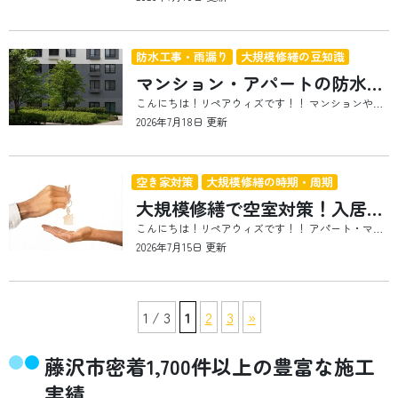
防水工事・雨漏り
大規模修繕の豆知識
マンション・アパートの防水工事完全ガイド｜種類・耐用年数・ベランダ・屋上防水まで解説
こんにちは！リペアウィズです！！ マンションやアパートの大規模修繕では、外壁塗装やシーリング工事と並び、防水工事は建物を長く維持するために欠かせない工事の一つです。 建物は一年を通して紫外線や雨風、台風、気温の変化など、さまざまな自然環境の影響を受けています。そのため、新築時に施工された防水層も時間の経過とともに少しずつ性能が低下し、防水機能が失われていきます。 防水性能が低下すると、雨漏りが発生するだけではありません。建物内部へ浸入した雨水は、コンクリートや鉄筋の劣化を進行させ、外壁のひび割れや爆裂、タイルの浮き・剥離など、大規模な補修が必要になる原因となることがあります。 しかし、「防水工事」と一言でいっても、どのような工事なのか、どのような種類があるのか、詳しく知らないというオーナー様も多いのではないでしょうか。 アパート・マンションの経営でお困りの大家さんに読んでいただきたいです。 防水工事は建物を守るために欠かせない工事 防水工事とは、その名のとおり建物への雨水の浸入を防ぐための工事です。 マンションやアパートでは屋上やベランダ、バルコニー、外壁など、常に雨や紫外線の影響を受ける部分に防水層が施工されています。 これらの防水層が健全な状態であれば、雨水は建物内部へ浸入せず、建物の構造体を守ることができます。 しかし、防水層は永久に性能を維持できるものではありません。 紫外線による劣化、気温差による伸縮、風雨による摩耗、地震などによる建物の動きなど、さまざまな要因によって少しずつ防水性能が低下していきます。 防水層の劣化を放置すると、小さなひび割れから雨水が浸入し、建物内部で劣化が進行するケースも少なくありません。 そのため、大規模修繕では防水工事を重要な工事項目として位置付け、計画的にメンテナンスを行うことが重要になります。 防水工事を怠ると建物全体へ影響する 「まだ雨漏りしていないから大丈夫」と考えてしまう方もいらっしゃいますが、防水層の劣化は見えない場所で進行していることもあります。 例えば屋上の防水層に劣化が生じると、雨水がコンクリート内部へ浸入し、中性化や鉄筋の腐食を引き起こす可能性があります。 さらに鉄筋が錆びることで膨張し、コンクリートにひび割れや爆裂が発生すると、建物全体の耐久性にも影響を及ぼします。 また、ベランダや外壁の防水性能が低下すると、サッシ周辺やシーリング部分から雨水が浸入し、室内への雨漏りにつながることもあります。 このような状態になってから補修を行うと、防水工事だけでは済まず、下地補修や鉄筋補修など大掛かりな工事が必要になる場合があります。 そのため、防水工事は不具合が発生してからではなく、防水層の耐用年数や建物の劣化状況を確認しながら、適切なタイミングで実施することが重要です。 防水工事にはさまざまな工法がある 防水工事には、施工箇所や建物の構造に合わせてさまざまな工法があります。 代表的な工法として、ウレタン防水、FRP防水、シート防水、アスファルト防水などがありますが、それぞれ耐久性や施工方法、施工できる場所が異なります。 例えば、複雑な形状にも施工しやすい工法、大面積に適した工法、耐久性を重視した工法など、それぞれ特徴があります。 建物に適した工法を選ぶためには、それぞれの特徴や耐用年数を理解し、建物の状態に合わせて選択することが大切です。 建物の防水工事にはどのような種類がある？ 防水工事には、ウレタン防水・FRP防水・シート防水・アスファルト防水など、さまざまな工法があります。それぞれ施工方法や耐用年数、施工に適した場所が異なるため、建物の構造や劣化状況、予算などを考慮しながら最適な工法を選択することが重要です。 また、防水工事は屋上だけでなく、外壁やベランダ、バルコニーなど建物全体に施工され、それぞれの部位で求められる性能も異なります。工法ごとの特徴を理解しておくことで、大規模修繕を計画する際にも適切な判断がしやすくなります。 各防水工法の特徴やメリット・デメリット、耐用年数の目安、防水工事が必要な理由については、「建物の防水工事にはどのような種類がある？特徴や耐用年数目安をご紹介」の記事で詳しく解説しています。 ベランダは劣化しやすい場所 ベランダやバルコニーは、毎日のように雨や紫外線、気温変化の影響を受けています。 さらに、人が歩くことによる摩耗や、室外機・植木鉢・物干し台などの荷重も加わるため、防水層には常に負荷がかかっています。 排水口に落ち葉や砂埃が詰まれば排水不良となり、水たまりが発生して防水層の劣化を早める原因にもなります。 また、床面だけでなく、手すり壁や笠木、シーリング、サッシまわりなども劣化しやすく、これらの部分から雨水が浸入するケースも少なくありません。 ベランダは住戸ごとに設置されていますが、多くのマンションでは「共用部分の専用使用部分」に該当します。 そのため、大規模修繕では各住戸のベランダも工事対象となり、居住者様の協力を得ながら工事を進める必要があります。 ベランダ工事ではどのような工事を行うのか 大規模修繕のベランダ工事では、防水工事だけを行うわけではありません。 劣化状況に応じて、下地補修やシーリング工事、タイル補修、高圧洗浄、塗装工事などを組み合わせながら施工を進めます。 また、防水工事を行う際には、ベランダ内に置かれている家具や植木鉢、物干し用品などを一時的に移動していただく必要があります。 工事期間中は洗濯物を外に干せない期間が発生したり、ベランダへの立ち入りが制限されたりするため、事前の周知やスケジュール管理も大切です。 居住者様への丁寧な説明や工事中の防犯対策も、大規模修繕を円滑に進めるための重要なポイントになります。 大規模修繕におけるベランダの工事 ベランダは大規模修繕において重要な施工箇所の一つです。防水工事だけでなく、シーリング工事や下地補修、タイル補修、高圧洗浄、手すり壁や天井の塗装など、建物の状態に応じてさまざまな工事を実施します。また、工事前にはベランダ内の荷物を室内へ移動させる必要があり、工事期間中はベランダの使用や洗濯物を干すことが制限される場合があります。居住者様への事前案内や防犯対策なども、大規模修繕では欠かせないポイントです。 ベランダ工事で実施する工事項目や工事前の準備、工事期間中の注意点については、「大規模修繕におけるベランダの工事」の記事で詳しく解説しています。 防水工事は耐用年数を目安に計画することが大切 防水工事は、一度施工すれば永久に効果が続くものではありません。 どの工法にも耐用年数の目安があり、紫外線や雨風、建物の動きなどの影響によって少しずつ性能が低下していきます。 例えば、防水層そのものに大きな異常が見られなくても、表面を保護するトップコートが劣化している場合は、防水層の寿命を縮める原因になることがあります。 また、建物の立地条件によっても劣化速度は異なります。 海沿いでは塩害、交通量の多い場所では排気ガスや粉じん、日当たりの良い場所では紫外線など、それぞれ異なる環境要因が防水層に影響を与えます。 そのため、耐用年数だけで工事時期を判断するのではなく、定期点検によって実際の状態を確認し、必要に応じて補修や改修を行うことが重要です。 防水工事の種類や耐用年数について 防水工事には、ウレタン防水・FRP防水・シート防水・アスファルト防水など複数の工法があり、それぞれ耐用年数や特徴、施工に適した場所が異なります。また、建物の用途や立地条件、予算などによって最適な工法も変わるため、建物の状態を確認したうえで選択することが大切です。さらに、防水工事は施工時期や定期的な点検・メンテナンスも品質や耐久性に大きく影響します。 各防水工法の特徴や耐用年数、施工時期の考え方、防水工事の選び方については、「防水工事の種類や耐用年数について」の記事で詳しく解説しています。 防水工事は建物全体を守るために行う マンションやアパートでは、防水工事は屋上だけでなく、外壁やベランダ、共用廊下・共用階段など、さまざまな場所で行われます。 これらの箇所は常に雨や紫外線、風などの影響を受けているため、防水機能が低下すると雨水が建物内部へ浸入しやすくなります。 特に外壁に発生したひび割れやシーリング材の劣化は、雨漏りの原因となることも少なくありません。 また、共用廊下や開放廊下では、人の歩行や清掃による摩耗、雨水の滞留などによって防水層が劣化する場合があります。 このように、防水工事は一部分だけを補修するのではなく、建物全体の状態を確認しながら適切な施工方法を選ぶことが重要です。 劣化を放置すると修繕費用が大きくなることも 防水層の劣化を放置すると、雨水は徐々に建物内部へ浸入していきます。 最初は小さなひび割れやシーリングの切れ目だけだったとしても、時間の経過とともにコンクリート内部へ水分が入り込み、鉄筋の腐食や爆裂などの深刻な劣化へ発展する可能性があります。 また、室内への雨漏りが発生すると、天井や壁紙の補修だけではなく、下地や断熱材の交換が必要になるケースもあります。 こうした大規模な補修工事は費用も工期も大きくなるため、定期点検を行い、劣化の初期段階で対応することが建物を長持ちさせるポイントです。 マンション・アパートでの防水工事とは？ マンション・アパートの防水工事は、屋上・外壁・ベランダ・共用廊下・階段など、建物全体を雨水から守るために行われる重要な工事です。防水材は紫外線や風雨、建物の動きなどによって少しずつ劣化するため、定期的な点検と適切なメンテナンスが欠かせません。また、防水工事にはシート防水や塗膜防水、クラック補修、シーリング工事などさまざまな施工方法があり、建物の状態や施工箇所に合わせて選択されます。 防水工事が必要な理由や劣化原因、施工箇所ごとの工事内容、防水工法の種類については、「マンション・アパートでの防水工事とは？防水工事の種類など解説！」の記事で詳しく解説しています。 屋上防水は建物の耐久性を左右する重要な工事 建物の中でも、特に重要な防水工事が屋上防水です。 屋上は建物の中で最も雨や紫外線の影響を受けやすい場所であり、防水層が劣化すると雨漏りが発生するリスクが高まります。 さらに、屋上は防水層の面積が広いため、一部の劣化を放置すると被害が広範囲に及ぶ可能性があります。 また、屋上には室外機や給水設備、配管などが設置されていることも多く、防水工事ではこれらの設備周辺も含めて適切に施工することが重要です。 屋上防水にはウレタン防水やFRP防水、シート防水、アスファルト防水など複数の工法があり、建物の構造や既存防水層の種類、今後の維持管理計画に合わせて最適な工法を選択します。 どの工法も耐用年数があるため、施工後も定期的な点検やトップコートの塗り替えなど、継続的なメンテナンスを行うことで防水性能を長く維持できます。 屋上防水工事とは？種類や施工方法、耐用年数について 屋上防水は、建物を雨水から守るために欠かせない防水工事です。代表的な工法にはFRP防水・ウレタン防水・シート防水・アスファルト防水があり、それぞれ耐久性や施工方法、耐用年数が異なります。また、防水工事は施工するだけではなく、定期的な点検やメンテナンスを行うことで、防水層の性能を長期間維持し、建物全体の寿命を延ばすことにつながります。 屋上防水の役割や各工法の特徴、施工方法、耐用年数については、「屋上防水工事とは？種類や施工方法、耐用年数の解説」の記事で詳しく解説しています。 防水工事は建物に合わせた工法選びが重要 防水工事には、ウレタン防水・FRP防水・シート防水・アスファルト防水などさまざまな工法があります。 それぞれ耐久性や施工費用、施工できる場所、メンテナンス方法が異なるため、「耐用年数が長い工法だから最適」とは限りません。 例えば、複雑な形状の屋上ではウレタン防水が適している場合もありますし、広い屋上ではシート防水やアスファルト防水が採用されることもあります。 また、ベランダではFRP防水が採用されるケースも多く、建物の構造や既存防水層との相性も考慮する必要があります。 そのため、防水工事は価格だけで判断するのではなく、建物の状態や今後の修繕計画まで考えたうえで工法を選ぶことが重要です。 定期点検が建物の寿命を延ばす 防水層は施工後も紫外線や風雨の影響を受け続けます。 一見問題がないように見えても、防水層やシーリング材は少しずつ劣化が進んでいる場合があります。 小さなひび割れやトップコートの劣化を早期に発見できれば、部分補修で対応できるケースも少なくありません。 しかし、劣化を放置すると雨漏りやコンクリート内部への浸水、鉄筋腐食などへ発展し、大規模な補修工事が必要になる可能性があります。 定期的な建物診断を実施し、適切な時期に補修を行うことが、建物の寿命を延ばし、将来的な修繕費用を抑えることにもつながります。 大規模修繕では防水工事を総合的に考えることが大切 大規模修繕では、防水工事だけを単独で行うのではなく、外壁補修やシーリング工事、塗装工事などとあわせて実施することが一般的です。 建物全体を一度に点検・補修することで、足場を有効活用でき、工事の効率化やコスト削減にもつながります。 また、防水工事は施工後の維持管理も重要です。 施工して終わりではなく、定期的な点検やトップコートの塗り替えなどを行うことで、防水性能を長く維持し、建物全体の資産価値を守ることができます。 まとめ マンション・アパートの防水工事は、雨漏りを防ぐだけではなく、建物の耐久性や資産価値を維持するために欠かせない工事です。屋上やベランダ、外壁、共用廊下など、それぞれの施工箇所に適した防水工法を選び、耐用年数や劣化状況に応じて計画的にメンテナンスを行うことが大切です。 また、防水層は目に見えない部分で劣化が進行していることもあるため、定期的な点検を実施し、早めに補修を行うことで、大規模な修繕や雨漏りなどのリスクを軽減できます。建物を長く安心して維持するためには、信頼できる施工会社へ相談し、建物に最適な修繕計画を立てることが重要です。 藤沢市でアパート・マンションの大規模修繕、外壁塗装、防水工事をご検討中の方は、ぜひこの記事を参考にしてください。 リペアウィズでは、建物診断から劣化調査、お見積りまで無料で対応しております。建物の状況やご予算、ご要望に合わせた最適な修繕プランをご提案いたします。 藤沢市のアパート・マンションの大規模修繕、外壁塗装、防水工事は、ぜひリペアウィズへお気軽にご相談ください。
2026年7月18日 更新
空き家対策
大規模修繕の時期・周期
大規模修繕で空室対策！入居率を高める方法と修繕のポイントを徹底解説」 このタイトルは、
大規模修繕の豆知識
こんにちは！リペアウィズです！！ アパート・マンションを所有しているオーナー様の中には、「空室がなかなか埋まらない」「築年数が古くなり、建物の印象が悪くなってきた」「大規模修繕を考えているが、入居率にも効果があるのだろうか」とお悩みの方も多いのではないでしょうか。 賃貸経営では、家賃収入を安定させるために空室対策が欠かせません。しかし、家賃を下げるだけでは根本的な解決にならず、建物そのものの魅力を高めることも重要です。外壁や屋上、防水層、共用部などは年月とともに劣化が進み、見た目だけでなく安全性や防水性能も低下していきます。劣化を放置すると建物の資産価値が低下し、入居希望者から選ばれにくい物件になる可能性があります。 そのような状況を改善するために重要なのが大規模修繕です。建物の機能を回復させるだけではなく、外観の印象や共用部の使いやすさ、設備の充実などを見直すことで、物件全体の魅力向上にもつながります。 この記事では、大規模修繕と空室対策の関係をはじめ、工事中の空室募集の考え方、入居率を高める修繕の優先順位、内装リフォーム、外観や共用部の改善などについて概要をご紹介します。詳しい内容については、それぞれの詳細記事で解説していますので、気になるテーマがありましたらぜひあわせてご覧ください。 特にアパート・マンション経営で空室対策や資産価値の維持にお悩みの大家さんには、ぜひ最後まで読んでいただきたい内容です。 大規模修繕と空室対策の関係 大規模修繕は、建物を長持ちさせるための工事というイメージを持たれがちですが、実際には空室対策や入居率の維持・向上にも大きく関わっています。 入居希望者が物件を探す際、最初に目にするのは建物の外観です。外壁の汚れやひび割れ、色あせ、共用部の老朽化などが目立つ建物は、室内を見る前の段階でマイナスの印象を与えてしまうことがあります。一方、外壁やエントランスがきれいに整備され、管理が行き届いている建物は、「安心して住めそう」「管理状態が良い」という印象につながりやすくなります。 また、入居者が重視するのは見た目だけではありません。雨漏りや防水性能の低下、共用部の破損などがあると、安全性や快適性への不安につながります。大規模修繕では、外壁補修や防水工事、鉄部塗装、シーリング工事などを計画的に実施することで、建物の性能を維持し、長期的な資産価値の向上にもつながります。 さらに、修繕のタイミングで共用部の照明をLEDへ交換したり、宅配ボックスなど人気設備を導入したりすることで、競合物件との差別化を図ることもできます。建物の状態や入居者ニーズに合わせた修繕を行うことで、空室対策としても高い効果が期待できます。 ただし、大規模修繕を実施すれば必ず入居率が向上するというわけではありません。建物の状況や地域特性、ターゲットとなる入居者層を踏まえながら、優先順位を決めて計画的に進めることが重要です。 【１】工事中の空室募集 大規模修繕を予定しているオーナー様の中には、「工事中は募集を止めたほうが良いのではないか」と考える方も少なくありません。しかし、工事期間中でも空室募集を行うことは十分可能です。むしろ、工事が終わるまで募集を控えてしまうと、その分だけ空室期間が長くなり、家賃収入にも影響を及ぼす可能性があります。 工事中に募集を行う際は、足場の設置や作業音などを隠さず説明し、修繕後に建物がどのように改善されるのかを丁寧に伝えることが重要です。外壁がきれいになることや、防水性能・耐久性が向上すること、共用部が使いやすくなることなどを説明することで、入居希望者へ安心感を与えやすくなります。 また、内見時には工事工程や完了予定時期を案内し、共用部の清掃や安全対策を徹底することで、管理体制の良い建物という印象につながります。工事中だから募集できないと考えるのではなく、情報提供や配慮を行いながら募集活動を進めることが、空室期間の短縮にもつながります。 工事中の空室募集を成功させるための具体的なポイントや、内見時の注意点については、こちらの記事で詳しく解説しています。
2026年7月15日 更新
1 / 3
1
2
3
»
藤沢市密着1,700件以上の豊富な施工
実績