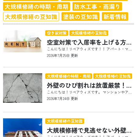
大規模修繕の時期・周期
防水工事・雨漏り
大規模修繕の豆知識
塗装の豆知識
新着情報
空き家対策
大規模修繕の豆知識
空室対策で入居率を上げる方法｜募集条件の見直しから大規模修繕まで徹底解説
こんにちは！リペアウィズです！！ アパート・マンションを所有しているオーナー様の中には、 「なかなか空室が埋まらない」 「築年数が古くなり、以前より入居が決まりにくくなった」 「空室対策として何から始めればよいか分からない」 このようなお悩みをお持ちの方も多いのではないでしょうか。 空室対策というと、家賃を下げたり、大規模なリフォームを行ったりすることを思い浮かべる方も少なくありません。しかし、実際には募集条件の見直しや外観・共用部の改善、室内設備の更新、大規模修繕など、建物の状況や地域のニーズに合わせて優先順位を付けながら対策を進めることが大切です。 また、近年はライフスタイルや住まいに求められる条件が変化しており、築年数が経過した物件でも、適切なメンテナンスや魅力づくりを行うことで、十分に競争力を高めることができます。 この記事では、空室対策の基本となる募集条件の見直しから、建物の印象を左右する外観・共用部の改善、入居者に選ばれる室内づくり、さらに入居率向上につながる大規模修繕まで、オーナー様に知っていただきたいポイントを5つに分けてご紹介します。 それぞれの内容は概要をまとめていますので、さらに詳しく知りたい方は各記事もあわせてご覧ください。 空室対策は募集条件の見直しから始めよう 空室対策というと、リフォームや設備交換など大掛かりな工事をイメージされる方も多いかもしれません。しかし、まず見直したいのが「募集条件」です。家賃や礼金・敷金、契約条件などを長年変更していない場合、周辺物件との競争力が低下している可能性があります。 近年はライフスタイルや住まいに求められる条件が大きく変化しています。テレワークの普及やペット需要の増加、外国人居住者の増加など、地域によって求められるニーズもさまざまです。以前は人気だった条件でも、現在では選ばれにくくなっていることも少なくありません。 まずは賃貸情報サイトで近隣物件の募集条件を確認し、自身の物件と比較してみましょう。不動産会社へ相談し、現在どのような設備や条件が求められているのかを把握することも重要です。また、周辺環境の変化や入居者層を調査することで、ターゲットに合わせた募集条件へ見直すことができます。 募集条件の改善は比較的費用を掛けずに取り組める空室対策の一つです。しかし、募集条件だけでは競合物件との差別化が難しいケースもあります。その場合は建物そのものの魅力を高める対策も必要になります。 募集条件の見直し方やペット可物件への変更など、具体的な空室対策については、こちらの記事で詳しく解説しています。
2026年7月25日 更新
大規模修繕の時期・周期
大規模修繕の豆知識
外壁のひび割れは放置厳禁！大規模修繕で知っておきたい劣化症状と補修のポイント
こんにちは！リペアウィズです。 マンションやアパートは、日々紫外線や風雨、気温の変化、地震などの影響を受けています。そのため、築年数が経過すると外壁や屋根、防水層などに少しずつ劣化が現れます。 その中でも特に注意したいのが、**外壁に発生するクラック（ひび割れ）**です。 「細いひびだから問題ないだろう」「見た目だけの問題では？」と思われる方も少なくありません。しかし、小さなクラックでも放置することで雨水が建物内部へ侵入し、鉄筋の腐食や雨漏り、タイルの浮き・剥離など、建物全体へ大きな影響を及ぼす可能性があります。 また、窓サッシ周辺やタイル外壁は建物の中でも特に雨水が浸入しやすい部分です。初期段階で適切な補修を行えば比較的少ない費用で済むケースでも、放置期間が長くなるほど修繕範囲が広がり、大規模修繕の費用も増加してしまいます。 建物を長く安全に維持し、資産価値を守るためには、劣化のサインを正しく理解し、適切なタイミングで点検・補修を行うことが重要です。 今回は、クラック補修やタイル補修の必要性、窓サッシ周辺の劣化、クラックが引き起こす悪化現象、そして早期修繕のメリットについて分かりやすくご紹介します。 それぞれのテーマについては詳しく解説した記事もありますので、気になる内容がありましたらぜひあわせてご覧ください。 大規模修繕でクラック補修・タイル補修が重要な理由 建物の外壁は、毎日紫外線や風雨、寒暖差、地震などの影響を受けています。そのため、築年数の経過とともにクラック（ひび割れ）やタイルの浮き・剥離といった劣化が発生します。 一見すると小さなひび割れでも、そこから雨水や湿気が建物内部へ侵入すると、コンクリート内部の鉄筋が腐食し始めます。鉄筋は錆びることで膨張し、周囲のコンクリートを押し出して「爆裂」と呼ばれる現象を引き起こすことがあります。ここまで劣化が進行すると補修範囲は大きくなり、修繕費用も増加してしまいます。 また、タイル外壁では接着力の低下によってタイルが浮いたり剥がれたりすることがあります。放置すると落下事故につながる危険性があり、安全面からも早めの点検・補修が欠かせません。 こうした劣化は建物の耐久性だけでなく、美観や資産価値にも大きく影響します。大規模修繕では建物全体を調査し、必要な箇所を適切に補修することで、将来的な大きな修繕を防ぐことができます。 クラックやタイル補修には劣化状況に応じた補修方法があり、症状によって最適な施工方法は異なります。 クラック補修やタイル補修の必要性、爆裂現象やタイル浮きが起こる原因については、こちらの記事で詳しく解説しています。
2026年7月24日 更新
大規模修繕の豆知識
大規模修繕で見逃せない外壁劣化のサインとは？症状別に原因と対策を解説
こんにちは！リペアウィズです！！ アパート・マンションは、年月の経過とともに少しずつ劣化が進んでいきます。建物は毎日、紫外線や雨風、気温の変化、湿気など、さまざまな自然環境の影響を受け続けています。そのため、どれほど丁寧に建てられた建物であっても、時間の経過とともに外壁や屋根、防水層、シーリングなどの性能は少しずつ低下していきます。 しかし、建物の劣化は突然始まるものではありません。初めは色あせや細かなひび割れなど、一見すると気にならないような小さな変化から始まります。こうした初期症状を見逃してしまうと、やがて雨漏りや下地材の腐食、鉄筋のサビなどへ発展し、修繕費用が大きく膨らんでしまうことも少なくありません。 大規模修繕は、建物に大きな不具合が発生してから行うものではなく、建物の寿命を延ばし、資産価値を維持するために計画的に行うメンテナンスです。そのためには、どのような劣化症状が現れたら修繕を検討すべきなのかを知っておくことが大切です。 この記事では、大規模修繕でよく見られる代表的な劣化症状や、その原因、放置するリスクについてご紹介します。 それぞれの症状については詳しく解説した記事もありますので、気になる内容がありましたら、ぜひあわせてご覧ください。 建物はなぜ劣化するの？ 「まだ築10年だから大丈夫」「見た目はきれいだから問題ない」と思われる方も多いかもしれません。しかし、建物は完成したその日から少しずつ劣化が始まっています。 その理由は、建物が常に自然環境の影響を受け続けているためです。 例えば、外壁は毎日紫外線を浴びています。紫外線は塗膜に含まれる樹脂を少しずつ分解し、防水性能や保護機能を低下させる原因になります。また、雨風によって汚れや水分が付着し、乾燥と湿潤を繰り返すことで建材に負担がかかります。 さらに、日本は四季があるため、夏は高温、冬は低温と一年を通して気温差が大きい環境です。外壁や屋根は昼と夜でも温度が大きく変化し、そのたびに膨張と収縮を繰り返しています。この動きが積み重なることで、細かなひび割れやシーリングの劣化が発生しやすくなります。 海沿いでは塩害、交通量の多い道路沿いでは排気ガスや粉じん、山間部では湿気やコケなど、建物が置かれている環境によっても劣化の進み方は異なります。 つまり、建物は「古くなったから劣化する」のではなく、日々積み重なる自然環境の影響によって少しずつ傷んでいくのです。 劣化を放置するとどうなる？ 外壁の色あせや小さなひび割れなどは、「すぐに困るわけではない」と感じてしまうことがあります。 しかし、小さな劣化を放置することが、将来的には大きな修繕工事につながる原因になることがあります。 例えば、塗膜の防水性能が低下すると、外壁へ雨水が浸み込みやすくなります。さらに、ひび割れやシーリングの隙間から雨水が建物内部へ侵入すると、下地材が傷んだり、鉄筋コンクリート造では鉄筋がサビたりする可能性があります。 鉄筋が腐食すると体積が膨張し、コンクリートを内側から押し出す「爆裂」と呼ばれる現象が発生することもあります。この状態になると、単なる塗り替えでは対応できず、大掛かりな下地補修が必要になるケースも少なくありません。 また、外壁の劣化は建物の見た目にも影響します。色あせや汚れ、ひび割れが目立つ建物は古い印象を与えやすく、賃貸アパートやマンションでは入居希望者の第一印象にも影響する可能性があります。 建物は資産です。その資産価値を維持するためにも、劣化のサインを見逃さず、適切なタイミングで点検や修繕を行うことが重要です。 塗り替えが必要になる外壁の劣化症状とは？ 外壁塗装は建物の美観を保つだけでなく、雨水や紫外線から外壁材を守る重要な役割があります。しかし、塗膜は年月とともに少しずつ劣化し、その性能は徐々に低下していきます。 代表的な劣化症状として挙げられるのが、チョーキング現象、塗膜の剥がれ、色あせ、クラック（ひび割れ）、サビの発生、シーリングの劣化などです。 例えば、外壁を触った際に白い粉が手に付く「チョーキング現象」は、塗膜が紫外線などによって分解され、防水性能が低下しているサインです。また、色あせやツヤの消失は、塗膜が保護機能を十分に果たせなくなっている状態といえます。 さらに、塗膜が剥がれてしまうと、外壁材が直接雨風にさらされるため、建物の劣化が急速に進む恐れがあります。ひび割れについても、細いものだからと放置すると、そこから雨水が侵入し、内部の下地や構造部分にまで影響を及ぼす可能性があります。 このような症状は、単独で現れることもあれば、複数同時に発生することもあります。そのため、一つでも気になる症状が見られた場合は、建物全体の状態を確認することが大切です。 塗料の耐用年数だけで判断するのではなく、実際の劣化状況に応じて適切な時期に塗り替えを行うことが、建物を長持ちさせるポイントになります。 外壁塗装が必要になる劣化症状については、チョーキング現象や塗膜の剥がれ、クラックの種類、サビやシーリングの劣化など、それぞれの症状ごとに詳しく解説しています。 「そろそろ塗り替えが必要なのか知りたい」「自分の建物にはどのような症状が当てはまるのか確認したい」という方は、ぜひ下記の記事もご覧ください。